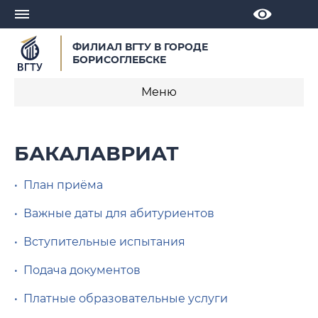
ФИЛИАЛ ВГТУ В ГОРОДЕ
БОРИСОГЛЕБСКЕ
Меню
Правила приема
БАКАЛАВРИАТ
План приёма
• План приёма
Важные даты для абитуриентов
• Важные даты для абитуриентов
Вступительные испытания
• Вступительные испытания
Подача документов
• Подача документов
Платные образовательные услуги
• Платные образовательные услуги