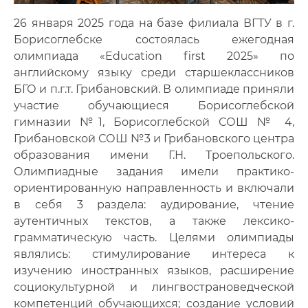
26 января 2025 года на базе филиала ВГТУ в г.
Борисоглебске состоялась ежегодная
олимпиада «Education first 2025» по
английскому языку среди старшеклассников
БГО и п.г.т. Грибановский. В олимпиаде приняли
участие обучающиеся Борисоглебской
гимназии №1, Борисоглебской СОШ № 4,
Грибановской СОШ №3 и Грибановского центра
образования имени Г.Н. Троепольского.
Олимпиадные задания имели практико-
ориентированную направленность и включали
в себя 3 раздела: аудирование, чтение
аутентичных текстов, а также лексико-
грамматическую часть. Целями олимпиады
являлись: стимулирование интереса к
изучению иностранных языков, расширение
социокультурной и лингвострановедческой
компетенций обучающихся; создание условий