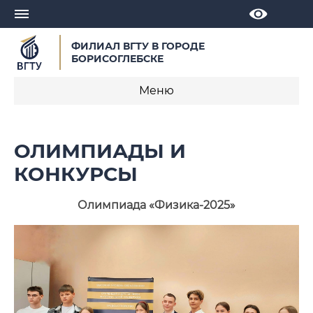
ФИЛИАЛ ВГТУ В ГОРОДЕ
БОРИСОГЛЕБСКЕ
Меню
Среднее профессиональное образование
ОЛИМПИАДЫ И
Бакалавриат
КОНКУРСЫ
Иностранным студентам
Олимпиада «Физика-2025»
Новости абитуриенту
Подготовительные курсы
Олимпиады и конкурсы