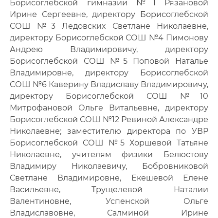
Борисоглебской гимназии №1 Рязановой
Ирине Сергеевне, директору Борисоглебской
СОШ №3 Ледовских Светлане Николаевне,
директору Борисоглебской СОШ №4 Пимонову
Андрею Владимировичу, директору
Борисоглебской СОШ №5 Поповой Наталье
Владимировне, директору Борисоглебской
СОШ №6 Каверину Владиславу Владимировичу,
директору Борисоглебской СОШ №10
Митрофановой Ольге Витальевне, директору
Борисоглебской СОШ №12 Ревиной Александре
Николаевне; заместителю директора по УВР
Борисоглебской СОШ №5 Хоршевой Татьяне
Николаевне, учителям физики Белюстову
Владимиру Николаевичу, Бобровниковой
Светлане Владимировне, Екешевой Елене
Васильевне, Трущелевой Наталии
Валентиновне, Успенской Ольге
Владиславовне, Салминой Ирине