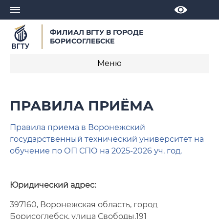
ФИЛИАЛ ВГТУ В ГОРОДЕ
БОРИСОГЛЕБСКЕ
Меню
Правила приёма
ПРАВИЛА ПРИЁМА
План приёма
Правила приема в Воронежский
Важные даты для абитуриентов
государственный технический университет на
обучение по ОП СПО на 2025-2026 уч. год.
Вступительные испытания
Подача документов
Юридический адрес:
Платные образовательные услуги
397160, Воронежская область, город
Борисоглебск, улица Свободы,191